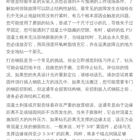
即使是经验丰富的安装人员也会遇到不可预测的工作现场条件。了
解如何排除故障可以防止结构性缺陷。最常见的故障发生在锚栓在
孔中无休止地旋转而没有拧紧时。有几个根本原因会触发此问题。
您可能使用了磨损的钻头，形成了一个尺寸过小的孔，导致夹子过
早固定。您可能遇到了混凝土中隐藏的空隙。有时，破碎的低 PSI
混凝土根本无法容纳膨胀的夹子。当锚旋转时，孔就会永久受损。
您必须放弃它，用高强度环氧树脂填充它，并在远离故障点的地方
安全地钻一个新孔。
打击钢筋是另一个常见的挑战。你会立即感觉到练习停止了。钻头
可能会猛烈地卡住，扭曲您的手腕。立即停止钻孔。评估你的情
况。如果您的夹具设计允许重新定位，请移动该孔。请勿尝试将紧
固件强行插入钢筋上方的浅孔中。如果无法搬迁，您可能需要专门
的钢筋切割机，但这通常会损害结构钢。在切割嵌入式钢筋之前，
请务必咨询结构工程师。
混凝土剥落或开裂意味着存在严重的放置错误。这通常是由于边缘
距离不足或锚固间距不当而发生的。当夹子膨胀时，它会对混凝土
施加巨大的向外压力。如果钻孔距离无支撑的边缘太近，该压力会
将混凝土块的侧面吹出。一般来说，对于 3/8" 紧固件，必须与无
支撑边缘保持至少 3-3/4" 的距离。同样，将多个锚点间隔足够