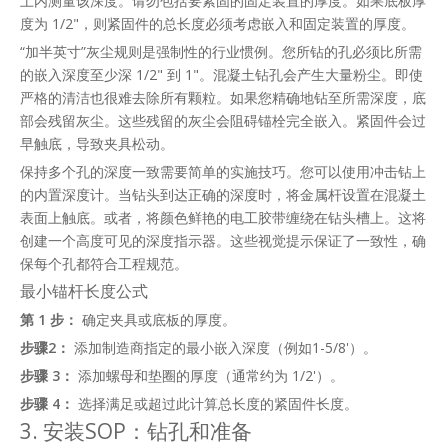
土内测量该深度。请勿包括要紧固的固定装置的厚度。如果底板厚
度为 1/2"，则紧固件的总长度必须考虑嵌入和固定装置的厚度。
“加半英寸”灰尘规则是强制性的行业惯例。您所钻的孔必须比所需
的嵌入深度至少深 1/2" 到 1"。混凝土钻孔会产生大量粉尘。即使
严格的清洁也很难去除所有颗粒。如果您精确地钻至所需深度，底
部会残留灰尘。这些残留的灰尘会阻碍锚栓完全嵌入。紧固件会过
早触底，导致夹具松动。
保持多个孔的深度一致需要简单的实施技巧。您可以使用冲击钻上
的内置深度计。当钻头到达正确的深度时，将金属杆设置在混凝土
表面上触底。或者，将颜色鲜艳的电工胶带缠绕在钻头槽上。这将
创建一个高度可见的深度指示器。这些视觉提示保证了一致性，确
保每个孔都符合工程规范。
最小锚杆长度公式
第 1 步：
确定夹具或底板的厚度。
步骤2：
添加制造商指定的最小嵌入深度（例如1-5/8'）。
步骤 3：
添加螺母和垫圈的厚度（通常约为 1/2'）。
步骤 4：
选择满足或超过此计算总长度的紧固件长度。
3. 安装SOP：钻孔和准备