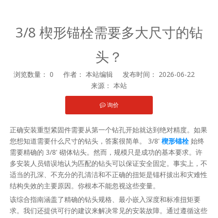
3/8 楔形锚栓需要多大尺寸的钻
头？
浏览数量：
0
作者： 本站编辑 发布时间： 2026-06-22
来源：
本站
询价
["facebook","twitter","line","wechat","linkedin","pinterest","whats
正确安装重型紧固件需要从第一个钻孔开始就达到绝对精度。如果
您想知道需要什么尺寸的钻头，答案很简单。 3/8'
楔形锚栓
始终
需要精确的 3/8' 砌体钻头。然而，规模只是成功的基本要求。许
多安装人员错误地认为匹配的钻头可以保证安全固定。事实上，不
适当的孔深、不充分的孔清洁和不正确的扭矩是锚杆拔出和灾难性
结构失效的主要原因。你根本不能忽视这些变量。
该综合指南涵盖了精确的钻头规格、最小嵌入深度和标准扭矩要
求。我们还提供可行的建议来解决常见的安装故障。通过遵循这些