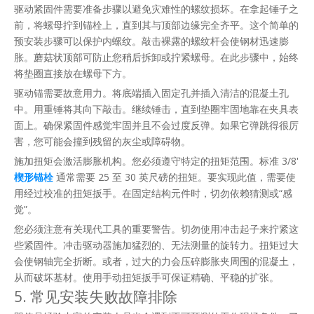
驱动紧固件需要准备步骤以避免灾难性的螺纹损坏。在拿起锤子之
前，将螺母拧到锚栓上，直到其与顶部边缘完全齐平。这个简单的
预安装步骤可以保护内螺纹。敲击裸露的螺纹杆会使钢材迅速膨
胀。蘑菇状顶部可防止您稍后拆卸或拧紧螺母。在此步骤中，始终
将垫圈直接放在螺母下方。
驱动锚需要故意用力。将底端插入固定孔并插入清洁的混凝土孔
中。用重锤将其向下敲击。继续锤击，直到垫圈牢固地靠在夹具表
面上。确保紧固件感觉牢固并且不会过度反弹。如果它弹跳得很厉
害，您可能会撞到残留的灰尘或障碍物。
施加扭矩会激活膨胀机构。您必须遵守特定的扭矩范围。标准 3/8'
楔形锚栓
通常需要 25 至 30 英尺磅的扭矩。要实现此值，需要使
用经过校准的扭矩扳手。在固定结构元件时，切勿依赖猜测或“感
觉”。
您必须注意有关现代工具的重要警告。切勿使用冲击起子来拧紧这
些紧固件。冲击驱动器施加猛烈的、无法测量的旋转力。扭矩过大
会使钢轴完全折断。或者，过大的力会压碎膨胀夹周围的混凝土，
从而破坏基材。使用手动扭矩扳手可保证精确、平稳的扩张。
5. 常见安装失败故障排除