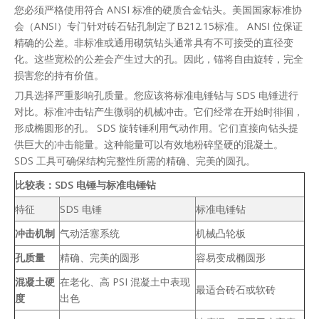
您必须严格使用符合 ANSI 标准的硬质合金钻头。美国国家标准协
会（ANSI）专门针对砖石钻孔制定了B212.15标准。 ANSI 位保证
精确的公差。非标准或通用砌筑钻头通常具有不可接受的直径变
化。这些宽松的公差会产生过大的孔。因此，锚将自由旋转，完全
损害您的持有价值。
刀具选择严重影响孔质量。您应该将标准电锤钻与 SDS 电锤进行
对比。标准冲击钻产生微弱的机械冲击。它们经常在开始时徘徊，
形成椭圆形的孔。 SDS 旋转锤利用气动作用。它们直接向钻头提
供巨大的冲击能量。这种能量可以有效地粉碎坚硬的混凝土。
SDS 工具可确保结构完整性所需的精确、完美的圆孔。
比较表：SDS 电锤与标准电锤钻
特征
SDS 电锤
标准电锤钻
冲击机制
气动活塞系统
机械凸轮板
孔质量
精确、完美的圆形
容易变成椭圆形
混凝土硬
在老化、高 PSI 混凝土中表现
最适合砖石或软砖
度
出色