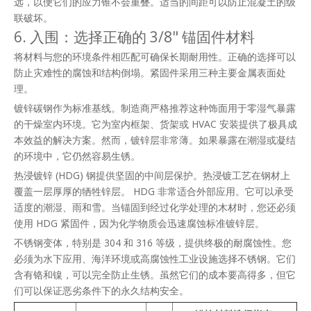
远，以便它们的应力锥不会重叠。适当的间距可以防止混凝土的级
联破坏。
6. 入围：选择正确的 3/8" 锚固件材料
将材料与您的环境条件相匹配可确保长期耐用性。正确的选择可以
防止灾难性的腐蚀和结构倒塌。紧固件采用三种主要金属表面处
理。
镀锌碳钢作为标准基线。制造商严格推荐这种饰面用于零湿气暴露
的干燥室内环境。它为室内框架、货架或 HVAC 安装提供了极具成
本效益的解决方案。然而，镀锌层非常薄。如果暴露在潮湿或凝结
的环境中，它仍然容易生锈。
热浸镀锌 (HDG) 钢提供坚固的中间层保护。热浸镀工艺在钢材上
覆盖一层厚厚的牺牲锌层。 HDG 非常适合外部应用。它可以承受
适度的潮湿、雨和雪。当锚固到经过化学处理的木材时，您还必须
使用 HDG 紧固件，因为化学物质会迅速腐蚀标准镀锌层。
不锈钢变体，特别是 304 和 316 等级，提供终极的耐腐蚀性。您
必须为水下应用、海洋环境或高腐蚀性工业设施选择不锈钢。它们
含有铬和镍，可以完全防止生锈。虽然它们的成本要高得多，但它
们可以保证恶劣条件下的永久结构安全。