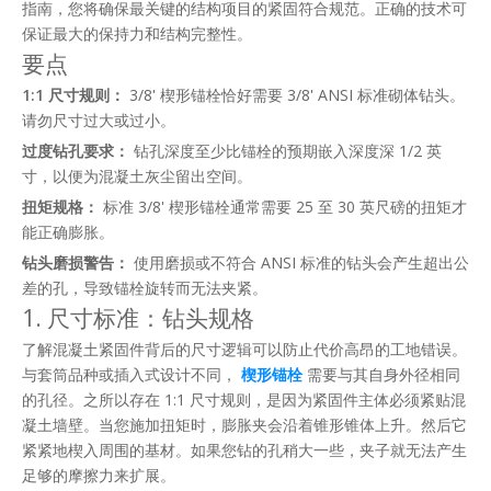
指南，您将确保最关键的结构项目的紧固符合规范。正确的技术可
保证最大的保持力和结构完整性。
要点
1:1 尺寸规则：
3/8' 楔形锚栓恰好需要 3/8' ANSI 标准砌体钻头。
请勿尺寸过大或过小。
过度钻孔要求：
钻孔深度至少比锚栓的预期嵌入深度深 1/2 英
寸，以便为混凝土灰尘留出空间。
扭矩规格：
标准 3/8' 楔形锚栓通常需要 25 至 30 英尺磅的扭矩才
能正确膨胀。
钻头磨损警告：
使用磨损或不符合 ANSI 标准的钻头会产生超出公
差的孔，导致锚栓旋转而无法夹紧。
1. 尺寸标准：钻头规格
了解混凝土紧固件背后的尺寸逻辑可以防止代价高昂的工地错误。
与套筒品种或插入式设计不同，
楔形锚栓
需要与其自身外径相同
的孔径。之所以存在 1:1 尺寸规则，是因为紧固件主体必须紧贴混
凝土墙壁。当您施加扭矩时，膨胀夹会沿着锥形锥体上升。然后它
紧紧地楔入周围的基材。如果您钻的孔稍大一些，夹子就无法产生
足够的摩擦力来扩展。