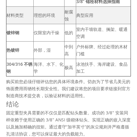
3/8" 锚栓材料选择指南
耐腐
材料类型
理想的环境
典型应用
蚀
室内干墙轨道、搁架、暖通
镀锌钢
仅限室内干燥
低的
空调
中到
户外标牌、经过处理的木材
热镀锌
外部，湿
高
门槛
304/316 不锈
海洋、水下、化
泳池扶手、海岸建设、食品
极高
钢
学
加工
购买前您必须仔细评估您的具体环境条件。切勿为了节省几美元的
饰面费用而牺牲长期安全性。我们建议将您的项目要求链接到官方
制造商技术提交表，以验证材料的适用性。
结论
固定重型夹具需要的不仅仅是匹配钻头数量。成功的 3/8" 安装同
样依赖于使用正确的 3/8" ANSI 级砌体钻头、实现正确的嵌入深度
以及施加精确的扭矩。通过遵守“加半英寸”的灰尘规则并严格遵循
孔清洁协议，您可以保证最大的负载能力。