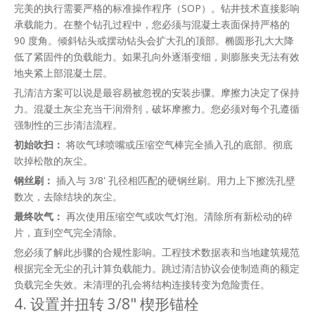
完美的执行需要严格的标准操作程序（SOP）。钻井技术直接影响
承载能力。在整个钻孔过程中，您必须与混凝土表面保持严格的
90 度角。倾斜钻头或摆动钻头会扩大孔的顶部。椭圆形孔大大降
低了紧固件的负载能力。如果孔向外逐渐变细，则膨胀夹无法有效
地夹紧上部混凝土层。
孔清洁方案可以说是最容易被忽视的安装步骤。摩擦力决定了保持
力。混凝土灰尘充当干润滑剂，破坏摩擦力。您必须对每个孔遵循
强制性的三步清洁流程。
初始吹扫：
将吹气球喷嘴或压缩空气棒完全插入孔的底部。彻底
吹掉松散的灰尘。
钢丝刷：
插入与 3/8' 孔径相匹配的硬钢丝刷。用力上下擦洗孔壁
数次，去除结块的灰尘。
最终吹气：
再次使用压缩空气或吹气灯泡。清除所有新松动的碎
片，直到空气完全清除。
您必须了解此步骤的合规性影响。工程技术数据表和当地建筑规范
根据完全无尘的孔计算负载能力。跳过清洁协议会使制造商的额定
负载完全失效。未清理的孔会将结构连接转变为危险责任。
4. 设置并扭转 3/8" 楔形锚栓