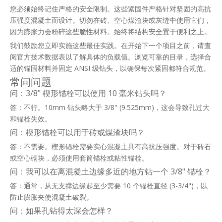
您必须始终记住严格的安全限制。这些紧固件严格针对坚固的高抗
压强度混凝土而设计。切勿在砖、空心煤渣块或灰缝中使用它们，
因为膨胀力会粉碎这些脆性材料。始终将结构安全置于便利之上。
我们鼓励您立即实施这些最佳实践。在开始下一个项目之前，请查
阅官方技术数据表以了解具体的负载值。浏览可靠的目录，选择合
适的锚固材料并固定 ANSI 级钻头，以确保每次紧固都符合规范。
常问问题
问：3/8" 楔形锚栓可以使用 10 毫米钻头吗？
答：不行。10mm 钻头略大于 3/8" (9.525mm)，这会导致孔过大
和锚栓失效。
问：楔形锚栓可以用于砖或煤渣块吗？
答：不需要。楔形锚栓需要实心混凝土具有高抗压强度。对于砖石
或空心砌块，必须使用套筒锚栓或粘性锚栓。
问：我可以在离混凝土边缘多近的地方钻一个 3/8" 锚栓？
答：通常，从无支撑边缘起至少需要 10 个锚栓直径 (3-3/4")，以
防止膨胀夹使混凝土破裂。
问：如果孔钻得太深会怎样？