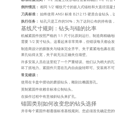
例外情况：
相同 1/2' 螺纹尺寸的嵌入式锚栓和大直径混
刀具标准：
始终使用 ANSI 标准 B212.15 硬质合金钻
执行任务：
钻孔只是工作的50%；为了达到公布的持有值
基线尺寸规则：钻头与锚的比率
机械紧固件按照严格的 1:1 尺寸比原则运行。制造商精确
需要 1/2 英寸钻头。这看起来非常简单，但错误每天都会
制造商设计的膨胀夹与锚体完全齐平。夹子紧紧地包裹在底
果孔钻得太宽，夹子就无法正确夹住墙壁。
许多安装人员在这里犯了一个严重错误。他们认为稍大的孔可以
坏了抓地力。紧固件只需在孔内自由旋转即可。安装将不可
常见错误：
使用在卡盘中摆动的磨损钻头，雕刻出椭圆形孔。
英制紧固件依赖非标准公制钻头。
在操作过程中有意倾斜钻头来扩孔。
锚固类别如何改变您的钻头选择
并非每个紧固件都遵循标准基线规则。您必须首先确定您的