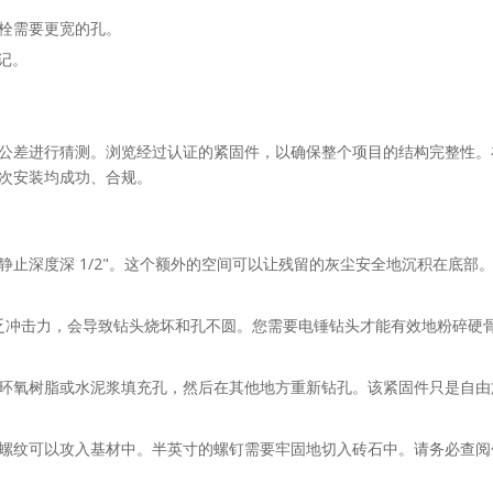
栓需要更宽的孔。
标记。
公差进行猜测。浏览经过认证的紧固件，以确保整个项目的结构完整性。
次安装均成功、合规。
止深度深 1/2"。这个额外的空间可以让残留的灰尘安全地沉积在底部
头缺乏冲击力，会导致钻头烧坏和孔不圆。您需要电锤钻头才能有效地粉碎
环氧树脂或水泥浆填充孔，然后在其他地方重新钻孔。该紧固件只是自由
可以攻入基材中。半英寸的螺钉需要牢固地切入砖石中。请务必查阅包装以了