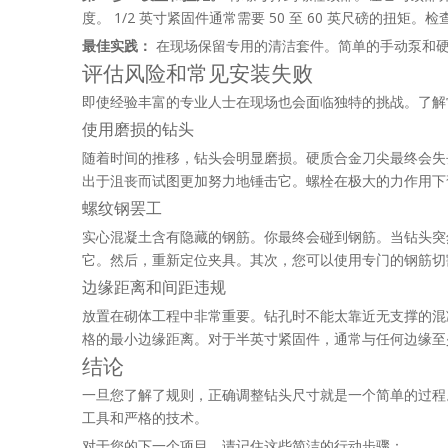
度。 1/2 英寸紧固件通常需要 50 至 60 英尺磅的扭矩
最佳实践：
在现场保留专用的清洁套件。简单的手动泵和硬
评估风险和常见安装失败
即使经验丰富的专业人士在现场也会面临独特的挑战。了解
使用磨损的钻头
随着时间的推移，钻头会明显磨损。硬质合金刀尖最终会失
出于沮丧而试图更加努力地锤击它。螺栓在极大的力作用下
螺纹钢罢工
实心混凝土含有隐藏的钢筋。你最终会碰到钢筋。当钻头突
它。然后，重新定位夹具。其次，您可以使用专门的钢筋切
边缘距离和间距违规
放置在砌体工程中非常重要。钻孔时不能太靠近无支撑的混
格的最小边缘距离。对于半英寸紧固件，通常与任何边缘至少
结论
一旦您了解了规则，正确调整钻头尺寸就是一个简单的过程。
工具和严格的技术。
对于您的下一个项目，请记住这些简洁的行动步骤：