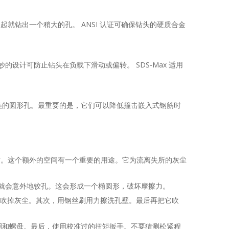
天起就钻出一个稍大的孔。 ANSI 认证可确保钻头的硬质合金
妙的设计可防止钻头在负载下滑动或偏转。 SDS-Max 适用
完美的圆形孔。最重要的是，它们可以降低撞击嵌入式钢筋时
寸。这个额外的空间有一个重要的用途。它为流离失所的灰尘
，就会意外地铰孔。这会形成一个椭圆形，破坏摩擦力。
气吹掉灰尘。其次，用钢丝刷用力擦洗孔壁。最后再把它吹
圈和螺母。最后，使用校准过的扭矩扳手。不要猜测松紧程