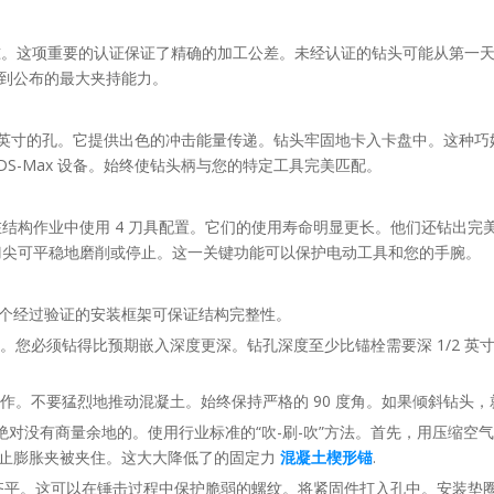
15 标准。这项重要的认证保证了精确的加工公差。未经认证的钻头可能从第一
到公布的最大夹持能力。
 1/2 英寸的孔。它提供出色的冲击能量传递。钻头牢固地卡入卡盘中。这种巧
S-Max 设备。始终使钻头柄与您的特定工具完美匹配。
建议在结构作业中使用 4 刀具配置。它们的使用寿命明显更长。他们还钻出
刀片刀尖可平稳地磨削或停止。这一关键功能可以保护电动工具和您的手腕。
个经过验证的安装框架可保证结构完整性。
。您必须钻得比预期嵌入深度更深。钻孔深度至少比锚栓需要深 1/2 英
作。不要猛烈地推动混凝土。始终保持严格的 90 度角。如果倾斜钻头
绝对没有商量余地的。使用行业标准的“吹-刷-吹”方法。首先，用压缩空
防止膨胀夹被夹住。这大大降低了的固定力
混凝土楔形锚
.
齐平。这可以在锤击过程中保护脆弱的螺纹。将紧固件打入孔中。安装垫