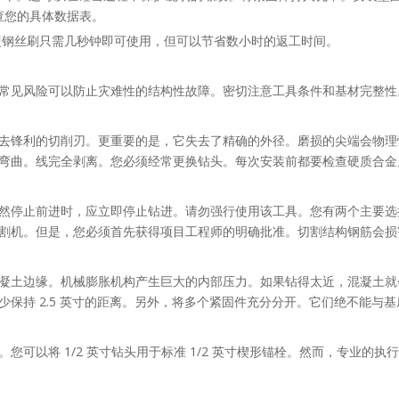
。检查您的具体数据表。
钢丝刷只需几秒钟即可使用，但可以节省数小时的返工时间。
常见风险可以防止灾难性的结构性故障。密切注意工具条件和基材完整性
去锋利的切削刃。更重要的是，它失去了精确的外径。磨损的尖端会物理
弯曲。线完全剥离。您必须经常更换钻头。每次安装前都要检查硬质合金
然停止前进时，应立即停止钻进。请勿强行使用该工具。您有两个主要选
割机。但是，您必须首先获得项目工程师的明确批准。切割结构钢筋会损
凝土边缘。机械膨胀机构产生巨大的内部压力。如果钻得太近，混凝土就
保持 2.5 英寸的距离。另外，将多个紧固件充分分开。它们绝不能与
您可以将 1/2 英寸钻头用于标准 1/2 英寸楔形锚栓。然而，专业的