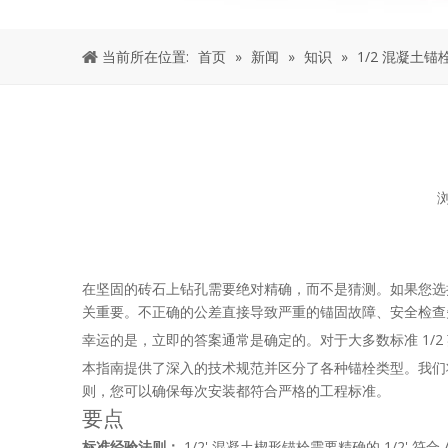
当前所在位置:
首页
»
新闻
»
知识
»
1/2 混凝土
["facebook","twitter","line","wechat","linkedin","pintere
在坚固的砖石上钻孔需要绝对精确，而不是猜测。如果您选
关重要。不正确的公差直接导致严重的锚固故障、安全检查
幸运的是，立即的答案通常是确定的。对于大多数标准 1/2
本指南提供了深入的技术规范并区分了各种锚栓类型。我们
则，您可以确保每次安装都符合严格的工程标准。
要点
标准经验法则：
1/2' 混凝土楔形锚栓需要精确的 1/2' 符合