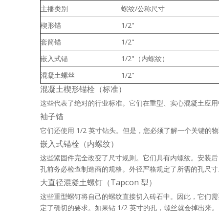
主播类别
螺纹/公称尺寸
楔形锚
1/2"
套筒锚
1/2"
嵌入式锚
1/2"（内螺纹）
混凝土螺丝
1/2"
混凝土楔形锚栓（标准）
这些代表了绝对的行业标准。它们在重型、实心混凝土应用中
袖子锚
它们还使用 1/2 英寸钻头。但是，您必须了解一个关键的
嵌入式锚栓（内螺纹）
这些紧固件完全改变了尺寸规则。它们具有内螺纹。安装后，您
孔前务必检查制造商的规格。外径严格规定了所需的孔尺寸
大直径混凝土螺钉（Tapcon 型）
这些重型螺钉将自己的螺纹直接切入砖石中。因此，它们需要更小
定了确切的要求。如果钻 1/2 英寸的孔，螺丝就会掉出来。