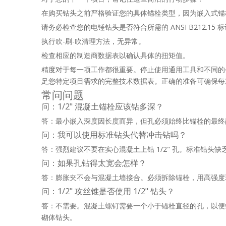
在购买钻头之前严格验证您的具体锚栓类型，因为嵌入式锚
请务必检查您的电锤钻头是否符合所需的 ANSI B212.15 
执行吹-刷-吹清理方法，无异常。
检查相应的制造商数据表以确认具体的扭矩值。
精度对于每一项工作都很重要。停止使用通用工具和不同的
足您特定项目需求的完整技术数据表。正确的准备可确保每
常问问题
问：1/2" 混凝土锚栓应该钻多深？
答：最小嵌入深度因长度而异，但孔必须始终比锚栓的最终静
问：我可以使用标准钻头代替冲击钻吗？
答：强烈建议不要在实心混凝土上钻 1/2" 孔。标准钻
问：如果孔钻得太宽会怎样？
答：膨胀夹不会与混凝土墙接合。必须拆除锚栓，用高强度
问：1/2" 攻丝锥是否使用 1/2" 钻头？
答：不需要。混凝土螺钉需要一个小于锚栓直径的孔，以便螺纹
砌体钻头。