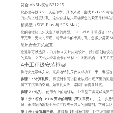
符合 ANSI 标准 B212.15
您必须寻找 ANSI 认证印章。具体来说，查找 B212.
刀尖防止过度钻孔。这些合规钻头可确保您的紧固件始终达
柄类型（SDS-Plus 与 SDS-Max）
您的电锤钻夹头决定了柄的类型。 SDS-Plus 非常适合
于更重、更大的应用。对于标准的半英寸孔，您很少需要 SD
硬质合金刀尖配置
您通常可以选择 2 刀片和 4 刀片尖端设计。我们强烈
的风险。 2 刀钻头经常会卡在钢材上并剧烈粘合。 4 
4步工程级安装框架
执行决定最终安全。完美地钻孔只代表成功了一半。遵循这
步骤 1：计算孔深。
深度计算可以防止以后出现严重的问题
留下了沉降的空间。如果孔太浅，紧固件会提前触底。
步骤 2：钻孔。
使用专业的电锤钻。让重型工具完成实际工
第 3 步：符合 OSHA 要求的清理（至关重要）。
这一步是
掉。未清洁的混凝土灰尘可以充当强大的润滑剂。它可以
第 4 步：设置和扭矩。
将螺母拧到螺栓顶部。让它与顶部