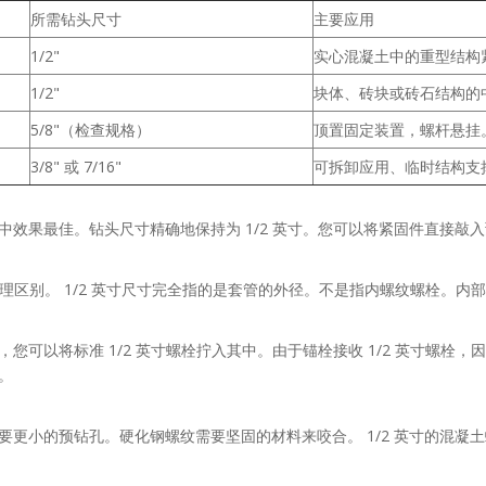
所需钻头尺寸
主要应用
1/2"
实心混凝土中的重型结构
1/2"
块体、砖块或砖石结构的
5/8"（检查规格）
顶置固定装置，螺杆悬挂
3/8" 或 7/16"
可拆卸应用、临时结构支
效果最佳。钻头尺寸精确地保持为 1/2 英寸。您可以将紧固件直接敲
物理区别。 1/2 英寸尺寸完全指的是套管的外径。不是指内螺纹螺栓。
可以将标准 1/2 英寸螺栓拧入其中。由于锚栓接收 1/2 英寸螺栓，因
。
的预钻孔。硬化钢螺纹需要坚固的材料来咬合。 1/2 英寸的混凝土螺钉通