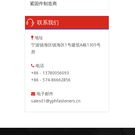
紧固件制造商
联系我们
地址

宁波镇海区镇海区1号建筑A栋1305号
房
电话

+86 - 13780056093
+86 - 574-86662856
电子邮件

sales01@yphfasteners.cn