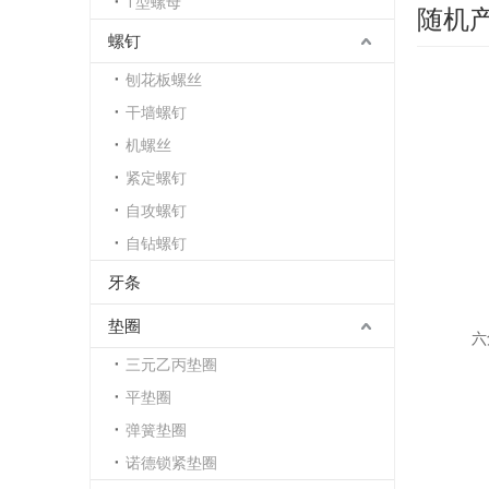
T型螺母
随机
螺钉
刨花板螺丝
干墙螺钉
机螺丝
紧定螺钉
自攻螺钉
自钻螺钉
牙条
垫圈
六
三元乙丙垫圈
平垫圈
弹簧垫圈
诺德锁紧垫圈