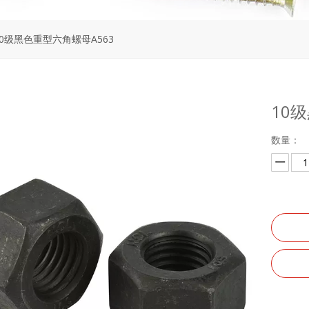
10级黑色重型六角螺母A563
10
数量：