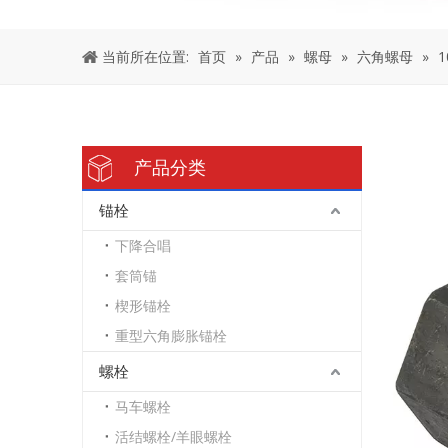
当前所在位置:
首页
»
产品
»
螺母
»
六角螺母
»
产品分类
锚栓
下降合唱
套筒锚
楔形锚栓
重型六角膨胀锚栓
螺栓
马车螺栓
活结螺栓/羊眼螺栓