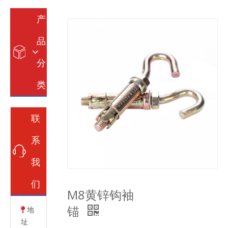
产
品
分
类
联
系
我
们
M8黄锌钩袖
锚
地

址