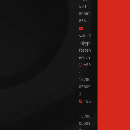
574-
86662
856

sales0
1@yph
fasten
ers.cn
+86

-
13780
05609
3
+86

-
13780
05609