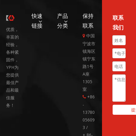
快速
产品
保持
联系
链接
分类
联系
我们
优质，
中国

丰富的
宁波市
经验，
镇海区
各种紧
镇宁东
固件，
路1号
YPH为
A座
您提供
1305
最佳产
室
品和最
+86
佳服

-
务！
提
13780
05609
3 /
+ 86-