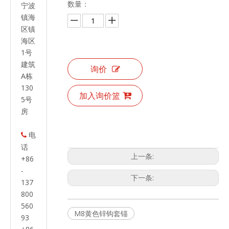
数量：
宁波
镇海
区镇
海区
1号
建筑
询价
A栋
130
加入询价篮
5号
房
电

话
上一条:
+86
-
下一条:
137
800
560
M8黄色锌钩套锚
93