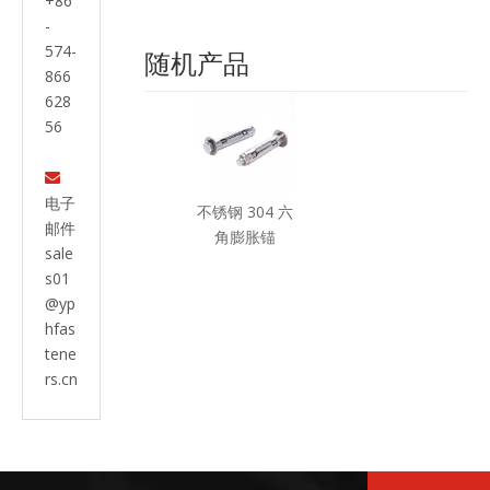
+86
-
574-
随机产品
866
628
56

电子
不锈钢 304 六
邮件
角膨胀锚
sale
s01
@yp
hfas
tene
rs.cn