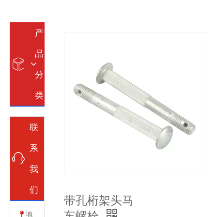
产
品
分
类
联
系
我
们
带孔桁架头马
车螺栓
地
