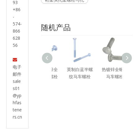
93
+86
-
574-
随机产品
866
628
56

电子
英制白蓝锌全
英制白蓝半螺
热镀锌全螺纹
带半
邮件
螺纹马车螺栓
纹马车螺栓
马车螺栓
螺栓
sale
锌
s01
@yp
hfas
tene
rs.cn