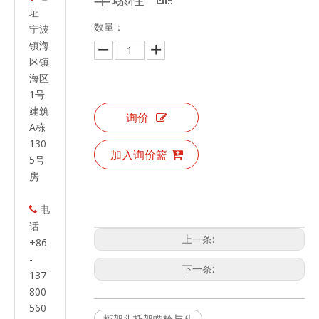
址
数量：
宁波
镇海
区镇
海区
1号
建筑
询价
A栋
130
加入询价篮
5号
房
电

话
上一条:
+86
-
下一条:
137
800
560
桁架头托架螺栓与孔