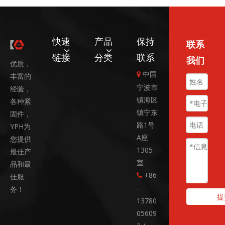
快速
产品
保持
联系
链接
分类
联系
我们
优质，
中国

丰富的
宁波市
经验，
镇海区
各种紧
镇宁东
固件，
路1号
YPH为
A座
您提供
1305
最佳产
室
品和最
+86
佳服

-
务！
提
13780
05609