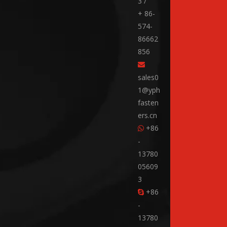
3 /
+ 86-
574-
86662
856

sales0
1@yph
fasten
ers.cn
+86

-
13780
05609
3
+86

-
13780