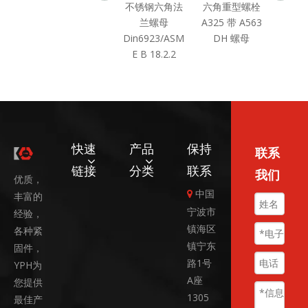
六角螺栓 DIN
不锈钢六角法
六角重型螺栓
六角
933 DIN931
兰螺母
A325 带 A563
螺栓 
ISO4017
Din6923/ASM
DH 螺母
A
ISO4014
E B 18.2.2
快速
产品
保持
联系
链接
分类
联系
我们
优质，
中国

丰富的
宁波市
经验，
镇海区
各种紧
镇宁东
固件，
路1号
YPH为
A座
您提供
1305
最佳产