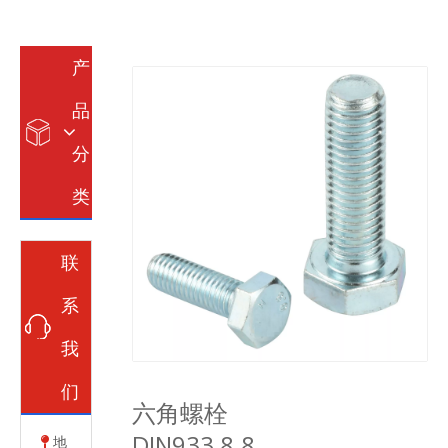
产
品
分
类
联
系
我
们
六角螺栓
DIN933 8.8
地
