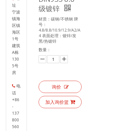
址
级镀锌
宁波
镇海
材质：碳钢/不锈钢 牌
号：
区镇
4.8/8.8/10.9/12.9/A2/A
海区
4 表面处理：镀锌/发
1号
黑/热镀锌
建筑
数量：
A栋
130
5号
房
电
询价

话
+86
加入询价篮
-
137
800
560