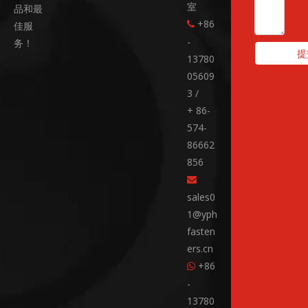
室
品和最
+86
佳服

-
务！
提
13780
05609
3 /
+ 86-
574-
86662
856

sales0
1@yph
fasten
ers.cn
+86

-
13780