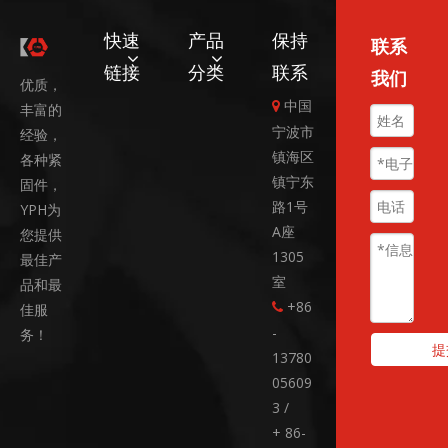
快速
产品
保持
联系
链接
分类
联系
我们
优质，
中国

丰富的
宁波市
经验，
镇海区
各种紧
镇宁东
固件，
路1号
YPH为
A座
您提供
1305
最佳产
室
品和最
+86
佳服

-
务！
提
13780
05609
3 /
+ 86-