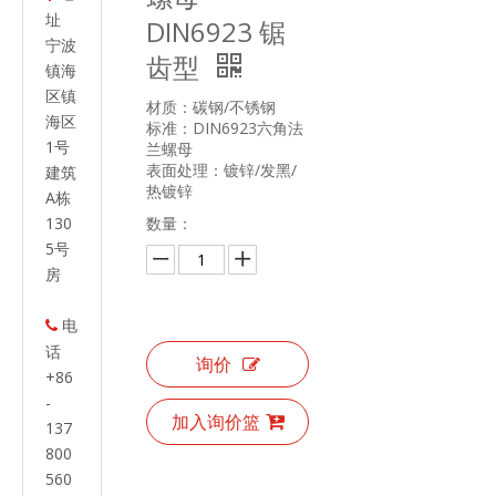
址
DIN6923 锯
宁波
齿型
镇海
区镇
材质：碳钢/不锈钢
海区
标准：DIN6923六角法
1号
兰螺母
表面处理：镀锌/发黑/
建筑
热镀锌
A栋
130
数量：
5号
房
电

话
询价
+86
-
加入询价篮
137
800
560