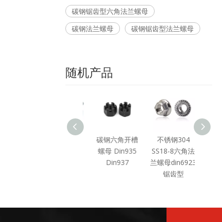
碳钢锯齿型六角法兰螺母
碳钢法兰螺母
碳钢锯齿型法兰螺母
随机产品
23 六角
碳钢方螺母
碳钢六角开槽
不锈钢304
母碳钢
din557
螺母 Din935
SS18-8六角法
锌
Din937
兰螺母din6923
锯齿型