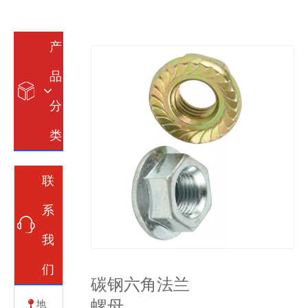
产
品
分
类
联
系
我
们
碳钢六角法兰
螺母
地
