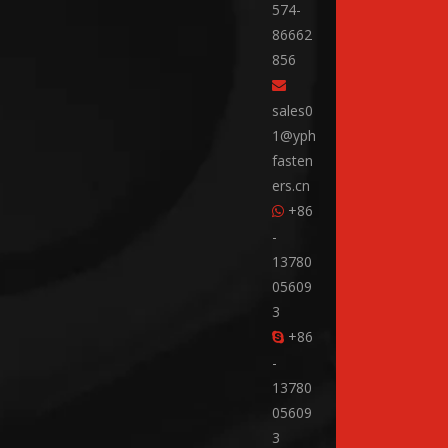
574-
86662
856

sales0
1@yph
fasten
ers.cn
+86

-
13780
05609
3
+86

-
13780
05609
3