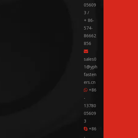
05609
3 /
+ 86-
574-
86662
856

sales0
1@yph
fasten
ers.cn
+86

-
13780
05609
3
+86

-