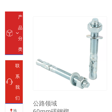
产
品
分
类
联
系
我
们
公路领域
60mm碳钢楔
地
