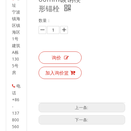
址
形锚栓
宁波
镇海
数量：
区镇
海区
1号
建筑
A栋
询价
130
5号
房
加入询价篮
电

话
+86
-
上一条:
137
800
下一条:
560