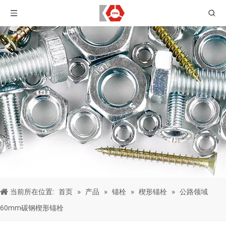
当前所在位置:
首页
»
产品
»
锚栓
»
楔形锚栓
»
公路领域
60mm碳钢楔形锚栓