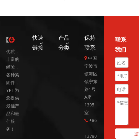
快速
产品
保持
联系
链接
分类
联系
我们
优质，
中国

丰富的
宁波市
经验，
镇海区
各种紧
镇宁东
固件，
路1号
YPH为
A座
您提供
1305
最佳产
室
品和最
+86
佳服

-
务！
提
13780