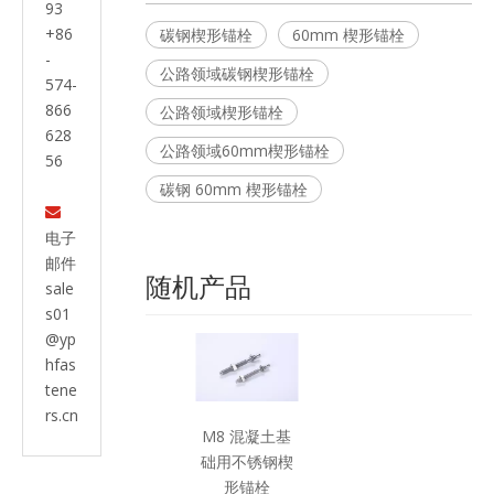
93
+86
碳钢楔形锚栓
60mm 楔形锚栓
-
公路领域碳钢楔形锚栓
574-
866
公路领域楔形锚栓
628
公路领域60mm楔形锚栓
56
碳钢 60mm 楔形锚栓

电子
邮件
随机产品
sale
s01
@yp
hfas
tene
rs.cn
M8 混凝土基
础用不锈钢楔
形锚栓