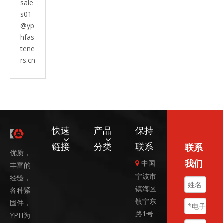
sale
s01
@yp
hfas
tene
rs.cn
快速
产品
保持
链接
分类
联系
联系
优质，
我们
中国

丰富的
宁波市
经验，
镇海区
各种紧
镇宁东
固件，
路1号
YPH为