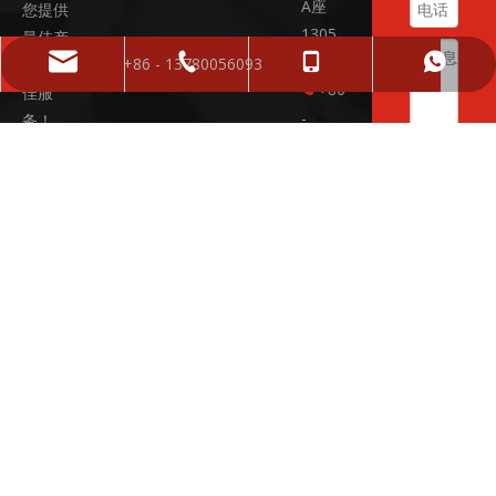
A座
您提供
1305
最佳产
室
sales01@yphfasteners.cn
+ 86-574-86662856
+86 - 13780056093
+86 - 13780056093
品和最
+86
佳服

-
务！
13780
提
05609
3 /
+ 86-
574-
86662
856

sales0
1@yph
fasten
ers.cn
+86
