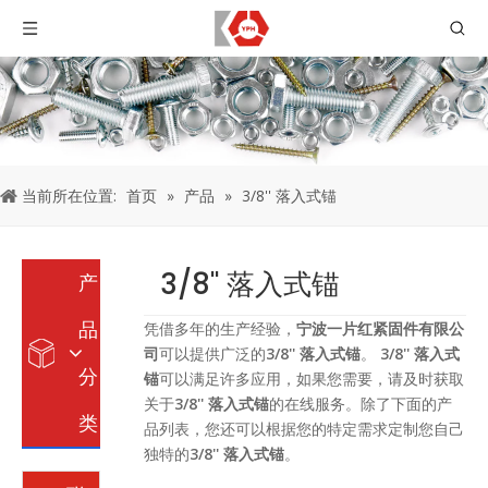
当前所在位置:
首页
»
产品
»
3/8'' 落入式锚
3/8'' 落入式锚
产
品
凭借多年的生产经验，
宁波一片红紧固件有限公
司
可以提供广泛的
3/8'' 落入式锚
。
3/8'' 落入式
分
锚
可以满足许多应用，如果您需要，请及时获取
关于
3/8'' 落入式锚
的在线服务。除了下面的产
类
品列表，您还可以根据您的特定需求定制您自己
独特的
3/8'' 落入式锚
。