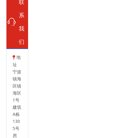
联
系
我
们
地

址
宁波
镇海
区镇
海区
1号
建筑
A栋
130
5号
房