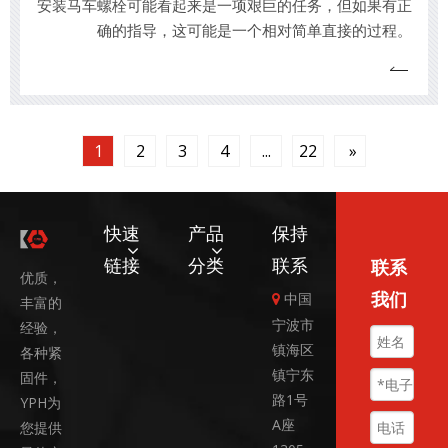
安装马车螺栓可能看起来是一项艰巨的任务，但如果有正
确的指导，这可能是一个相对简单直接的过程。
1
2
3
4
...
22
»
快速
产品
保持
链接
分类
联系
联系
优质，
我们
中国

丰富的
宁波市
经验，
镇海区
各种紧
镇宁东
固件，
路1号
YPH为
A座
您提供