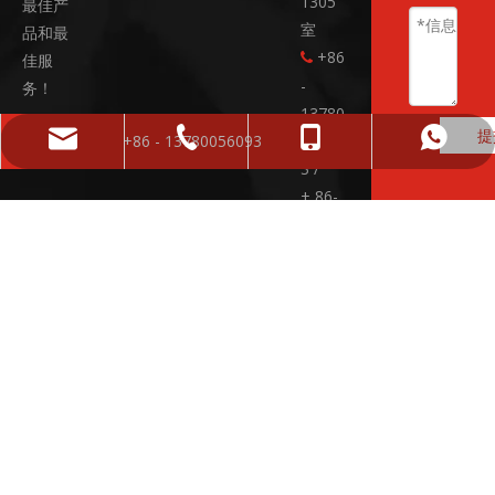
1305
最佳产
室
品和最
+86
佳服

-
务！
13780
提
05609
sales01@yphfasteners.cn
+ 86-574-86662856
+86 - 13780056093
+86 - 13780056093
3 /
+ 86-
574-
86662
856

sales0
1@yph
fasten
ers.cn
+86

-