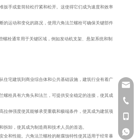
准扳手或套筒轻松拧紧和松开。这使得它们成为速度和效率
断的运动和变化的路况，使用六角法兰螺栓可确保关键部件
些螺栓通常用于关键区域，例如发动机支架、悬架系统和制
从住宅建筑到商业综合体和公共基础设施，建筑行业有着广
sales01
兰螺栓具有六角头和法兰，可提供安全稳定的连接，使其成
+ 86-57
高拉伸强度使其能够承受重载和极端条件，使其成为建筑项
+86 - 1
和拆卸，使其成为制造商和技术人员的首选。
+86 - 1
安全和性能。六角法兰螺栓的耐腐蚀特性使其适用于经常暴