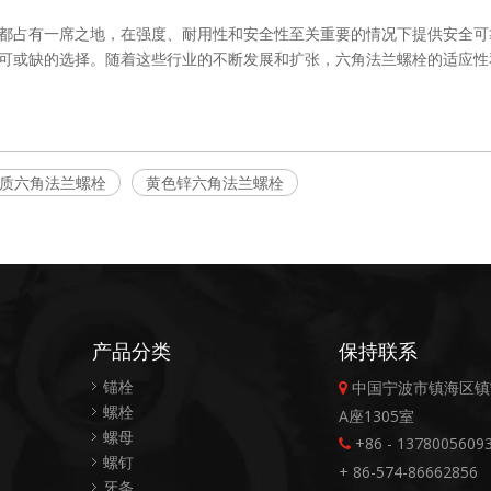
都占有一席之地，在强度、耐用性和安全性至关重要的情况下提供安全可
可或缺的选择。随着这些行业的不断发展和扩张，六角法兰螺栓的适应性
质六角法兰螺栓
黄色锌六角法兰螺栓
产品分类
保持联系
锚栓
中国宁波市镇海区镇

螺栓
A座1305室
螺母
+86 - 13780056093

螺钉
+ 86-574-86662856
牙条