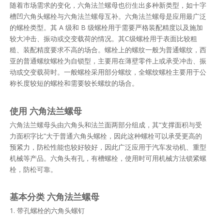
随着市场需求的变化，六角法兰螺母也衍生出多种新类型，如十字
槽凹六角头螺栓与六角法兰螺母互补。六角法兰螺母是应用最广泛
的螺栓类型。其 A 级和 B 级螺栓用于需要严格装配精度以及施加
较大冲击、振动或交变载荷的情况。其C级螺栓用于表面比较粗
糙、装配精度要求不高的场合。螺栓上的螺纹一般为普通螺纹，西
亚的普通螺纹螺栓为自锁型，主要用在薄壁零件上或承受冲击、振
动或交变载荷时。一般螺栓采用部分螺纹，全螺纹螺栓主要用于公
称长度较短的螺栓和需要较长螺纹的场合。
使用
六角法兰螺母
六角法兰螺母头由六角头和法兰面两部分组成，其“支撑面积与受
力面积字比”大于普通六角头螺栓，因此这种螺栓可以承受更高的
预紧力，防松性能也较好较好，因此广泛应用于汽车发动机、重型
机械等产品。六角头有孔，有槽螺栓，使用时可用机械方法锁紧螺
栓，防松可靠。
基本分类
六角法兰螺母
1. 带孔螺栓的六角头螺钉