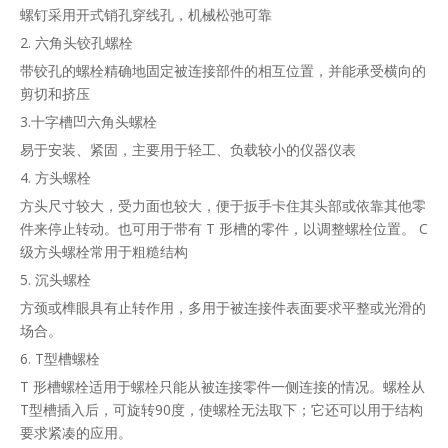
螺钉采用开式销孔穿线孔，机械松弛可靠
2. 六角头铰孔螺栓
带铰孔的螺栓精确地固定被连接部件的相互位置，并能承受横向的
剪切和挤压
3.十字槽凹六角头螺栓
易于安装、紧固，主要用于轻工、负载较小的仪器仪表
4. 方头螺栓
方头尺寸较大，受力面也较大，便于扳手卡住其头部或依靠其他零
件来停止转动。也可用于带有 T 形槽的零件，以调整螺栓位置。 C
级方头螺栓常用于粗糙结构
5. 沉头螺栓
方颈或榫眼具有止转作用，多用于被连接件表面要求平整或光滑的
场合。
6. T型槽螺栓
T 形槽螺栓适用于螺栓只能从被连接零件一侧连接的情况。螺栓从
T型槽插入后，可旋转90度，使螺栓无法取下；它还可以用于结构
要求紧凑的应用。