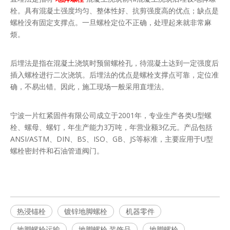
栓。具有混凝土强度均匀、整体性好、抗剪强度高的优点；缺点是
螺栓没有固定支撑点。一旦螺栓定位不正确，处理起来就非常麻
烦。
后埋法是指在混凝土浇筑时预留螺栓孔，待混凝土达到一定强度后
插入螺栓进行二次浇筑。后埋法的优点是螺栓支撑点可靠，定位准
确，不易出错。因此，施工现场一般采用直埋法。
宁波一片红紧固件有限公司成立于2001年，专业生产各类U型螺
栓、螺母、螺钉，年生产能力3万吨，年营业额3亿元。产品包括
ANSI/ASTM、DIN、BS、ISO、GB、JS等标准，主要应用于U型
螺栓密封件和石油管道阀门。
热浸锚栓
镀锌地脚螺栓
机器零件
地脚螺栓运输
地脚螺栓 装饰品
地脚螺栓