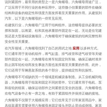
说到紧固件，最常用的类型之一是六角螺母。六角螺母用途广泛，
广泛应用于不同行业的各种应用中。这些微小但重要的部件在确保
结构和设备的稳定性和强度方面发挥着至关重要的作用。从建筑到
汽车，以下是六角螺母的一些常见应用。
在建筑行业，六角螺母广泛用于结构组件。这些螺母提供必要的支
撑和加固，以将梁、柱和其他承重部件固定在一起。无论是住宅建
筑还是大型基础设施项目，六角螺母对于确保建筑的结构完整性和
安全性至关重要。
在汽车领域，六角螺母找到了自己的用武之地
应用
以多种方式。
它们通常用于发动机组件，将气缸盖、排气歧管和进气歧管等关键
部件固定在一起。六角螺母在将车轮固定到车轴、确保正确对准并
防止因车轮松动而发生事故方面也发挥着至关重要的作用。此外，
它们还用于车辆悬架系统的各个部分，提供稳定性和抗振性。
六角螺母不可或缺的另一个领域是机械设备制造。从工业机械到电
器，六角螺母用于组装和固定不同的零件。它们通常用于电机、泵
和齿轮的组装，确保运动部件之间紧密且安全的连接。六角螺母也
在电气设备中占有一席之地，有助于紧固组件并保持正确的接地。
六角螺母不仅限于大规模应用；它们也常见于日常家居用品中。家
具组装通常需要使用六角螺母来固定接头并防止晃动或倒塌。家居