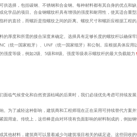
可供选择，包括碳钢、不锈钢和合金钢。每种材料都有其自身的优点和缺
或化学品的项目。合金钢螺纹杆具有增强的强度和耐用性，使其适合重型
指杆的直径，而螺距是指螺纹之间的距离。螺纹尺寸和螺距应根据工程的
料的厚度和所需的接合深度来确定。选择具有足够长度的螺纹杆以确保牢
UNC（统一国家粗牙）、UNF（统一国家细牙）和公制。应根据具体应用
的强度等级，例如2级、5级和8级。强度等级表示螺纹杆的最大负载能力
们面临气候变化和自然资源枯竭的后果时，我们必须优先考虑可持续发展
响。为了减轻这种影响，建筑商和工程师现在正在采用可持续替代方案并
紧固用途。传统上，这些棒是由对环境有负面影响的材料制成的，例如钢
或其他材料，建筑商可以显着减少与建筑项目相关的碳足迹。这些回收的