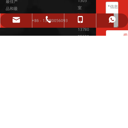
1305
最佳产
室
品和最
+86
佳服

sales01@yphfasteners.cn
+ 86-574-86662856
+86 - 13780056093
+86 - 13780056093
-
务！
13780
提
05609
3 /
+ 86-
574-
86662
856

sales0
1@yph
fasten
ers.cn
+86

-