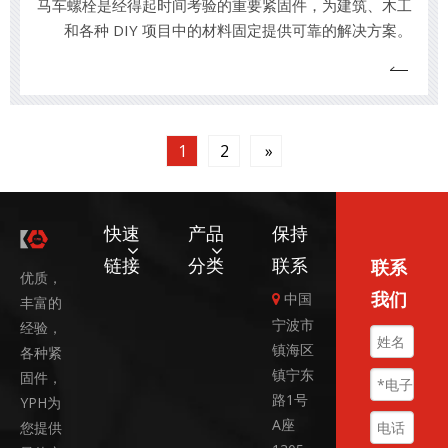
马车螺栓是经得起时间考验的重要紧固件，为建筑、木工
和各种 DIY 项目中的材料固定提供可靠的解决方案。
1
2
»
快速
产品
保持
链接
分类
联系
联系
优质，
我们
中国

丰富的
宁波市
经验，
镇海区
各种紧
镇宁东
固件，
路1号
YPH为
A座
您提供