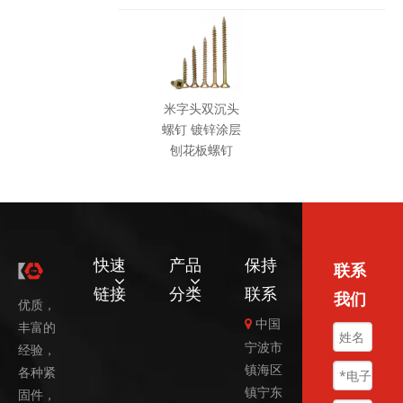
米字头双沉头
螺钉 镀锌涂层
刨花板螺钉
快速
产品
保持
联系
链接
分类
联系
我们
优质，
中国

丰富的
宁波市
经验，
镇海区
各种紧
镇宁东
固件，