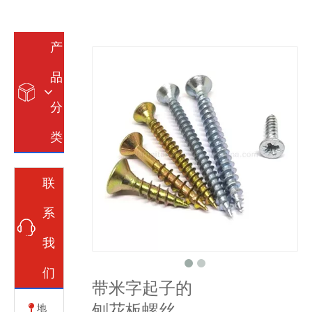
产
品
分
类
联
系
我
们
带米字起子的
刨花板螺丝
地
