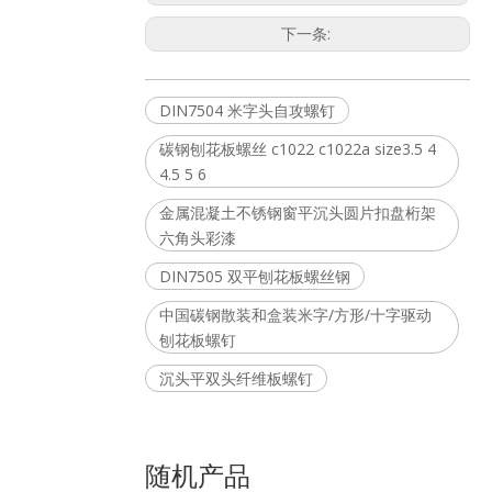
下一条:
DIN7504 米字头自攻螺钉
碳钢刨花板螺丝 c1022 c1022a size3.5 4
4.5 5 6
金属混凝土不锈钢窗平沉头圆片扣盘桁架
六角头彩漆
DIN7505 双平刨花板螺丝钢
中国碳钢散装和盒装米字/方形/十字驱动
刨花板螺钉
沉头平双头纤维板螺钉
随机产品