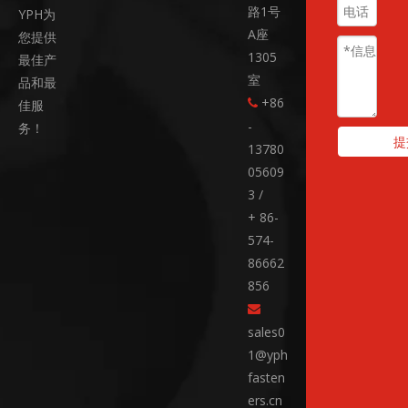
路1号
YPH为
A座
您提供
1305
最佳产
室
品和最
+86
佳服

-
务！
提
13780
05609
3 /
+ 86-
574-
86662
856

sales0
1@yph
fasten
ers.cn