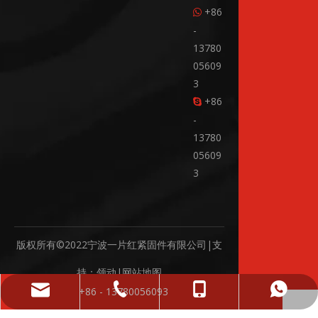
+86

-
13780
05609
3
+86

-
13780
05609
3
版权所有©2022宁波一片红紧固件有限公司|支
持：
领动
|
网站地图
sales01@yphfasteners.cn
+ 86-574-86662856
+86 - 13780056093
+86 - 13780056093