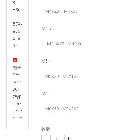
93
+86
M4X20---M4X60
-
574-
M4.5：
866
628
M4.5X20--M4.5X6
56
0

M5：
电子
邮件
M5X20--M5X120
sale
s01
M6：
@yp
hfas
M6X30--M6X200
tene
rs.cn
数量：