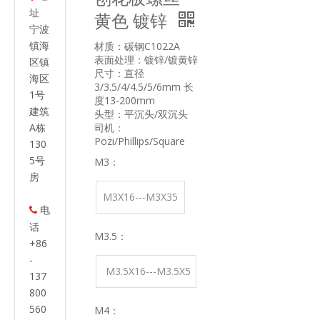
址
黄色 镀锌
宁波
镇海
材质：碳钢C1022A
表面处理：镀锌/镀黄锌
区镇
尺寸：直径
海区
3/3.5/4/4.5/5/6mm 长
1号
度13-200mm
建筑
头型：平沉头/双沉头
A栋
司机：
Pozi/Phillips/Square
130
5号
M3：
房
M3X16---M3X35
电

话
M3.5：
+86
-
M3.5X16---M3.5X5
137
800
5
560
M4：