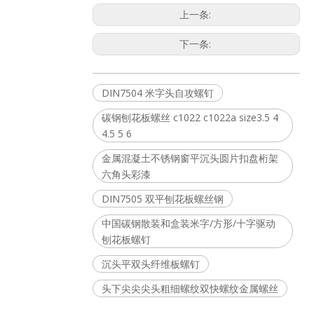
上一条:
下一条:
DIN7504 米字头自攻螺钉
碳钢刨花板螺丝 c1022 c1022a size3.5 4
4.5 5 6
金属混凝土不锈钢窗平沉头圆片扣盘桁架
六角头彩漆
DIN7505 双平刨花板螺丝钢
中国碳钢散装和盒装米字/方形/十字驱动
刨花板螺钉
沉头平双头纤维板螺钉
头下尖尖尖头粗细螺纹双快螺纹金属螺丝