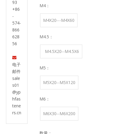
93
M4：
+86
-
M4X20---M4X60
574-
866
628
M4.5：
56
M4.5X20--M4.5X6

0
电子
M5：
邮件
sale
M5X20--M5X120
s01
@yp
hfas
M6：
tene
rs.cn
M6X30--M6X200
数量：