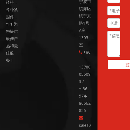
宁波市
经验，
镇海区
各种紧
镇宁东
固件，
路1号
YPH为
A座
您提供
1305
最佳产
室
品和最
+86
佳服

-
务！
提
13780
05609
3 /
+ 86-
574-
86662
856

sales0