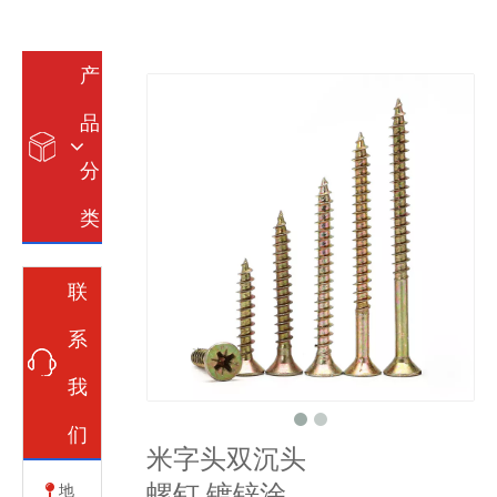
产
品
分
类
联
系
我
们
米字头双沉头
螺钉 镀锌涂
地
