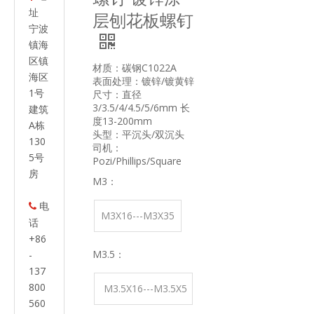
址
层刨花板螺钉
宁波
镇海
区镇
材质：碳钢C1022A
海区
表面处理：镀锌/镀黄锌
1号
尺寸：直径
3/3.5/4/4.5/5/6mm 长
建筑
度13-200mm
A栋
头型：平沉头/双沉头
130
司机：
5号
Pozi/Phillips/Square
房
M3：
电

M3X16---M3X35
话
+86
M3.5：
-
137
800
M3.5X16---M3.5X5
560
5