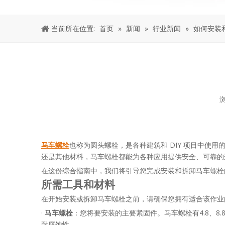
当前所在位置:
首页
»
新闻
»
行业新闻
»
如何安装
["facebook","twitter","line","wechat","linkedin","pintere
马车螺栓
也称为圆头螺栓，是各种建筑和 DIY 项目中使
还是其他材料，马车螺栓都能为各种应用提供安全、可靠的
在这份综合指南中，我们将引导您完成安装和拆卸马车螺栓
所需工具和材料
在开始安装或拆卸马车螺栓之前，请确保您拥有适合该作业
·
马车螺栓
：您将要安装的主要紧固件。马车螺栓有4.8、8
耐腐蚀性。