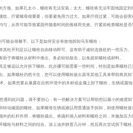
螺栓的方颈。如果孔太小，螺栓将无法安装；太大，螺栓将无法牢固地固定
螺纹。拧紧螺母很重要，但要避免用力过大。如果拧得过紧，可能会损害
均匀，从而可能导致紧固件随着时间的推移而失效。拧紧前检查螺栓是否
则可能会很棘手。以下是如何安全有效地拆卸马车螺栓：
将其松开到足以让螺栓自由移动即可。这有助于减轻连接处的一些压力。
有助于将螺栓从材料中推出。务必轻轻敲击，以免损坏螺栓或材料。
其足够远以允许拆下螺栓。此步骤可能需要一些时间，特别是如果螺栓已
出。如果螺栓仍然卡住，您可以使用螺栓拔出器等其他工具来帮助将其卸
术。如果您要从暴露在自然环境中的木材或金属上卸下螺栓，生锈或腐蚀
遇到此问题，请不要担心 - 有一些解决方案可以帮助您以最小的难度卸
和转动顽固的螺栓。如果螺母生锈或难以用普通扳手拆卸，则使用螺栓拔
额外的杠杆作用，将螺栓撬出。将撬杆插入材料和螺栓之间，并施加压力
开螺栓与材料之间的结合。涂上油并静置几分钟，然后再次尝试拆下螺栓