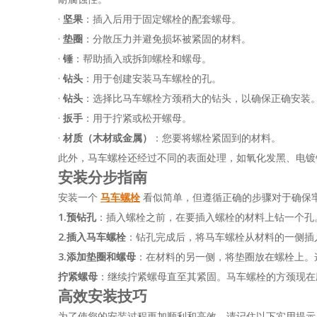
·
坚果
：插入后用于固定螺栓的配套螺母。
·
垫圈
：分散压力并避免损坏被紧固的材料。
·
锤
：帮助插入或拆卸螺栓和螺母。
·
钻头
：用于创建安装马车螺栓的孔。
·
钻头
：选择比马车螺栓方颈稍大的钻头，以确保正确安装
·
扳手
：用于拧紧或松开螺母。
·
材质（木材或金属）
：您要将螺栓紧固到的材料。
此外，马车螺栓还经过不同的表面处理，如氧化发黑、电镀
安装分步指南
安装一个
马车螺栓
看似简单，但遵循正确的步骤对于确保
1.
预钻孔
：插入螺栓之前，在要插入螺栓的材料上钻一个孔
2.
插入马车螺栓
：钻孔完成后，将马车螺栓从材料的一侧插
3.
添加垫圈和螺母
：在材料的另一侧，将垫圈放在螺栓上。
拧紧螺母
：继续拧紧螺母直至其紧固。马车螺栓的方颈现在
高效安装技巧
为了使您的安装过程更加顺利和高效，请记住以下实用提示