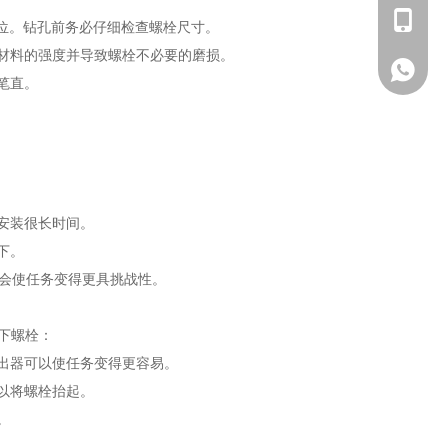
+86 - 1
到位。钻孔前务必仔细检查螺栓尺寸。
材料的强度并导致螺栓不必要的磨损。
+86 - 1
笔直。
安装很长时间。
下。
会使任务变得更具挑战性。
下螺栓：
出器可以使任务变得更容易。
以将螺栓抬起。
。