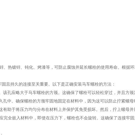
。
锌、热镀锌、钝化、烤漆等，可防止腐蚀并延长螺栓的使用寿命。根据环
牢固且持久的连接至关重要。以下是正确安装马车螺栓的方法：
。该孔应略大于马车螺栓的方颈。这确保了螺栓可以轻松穿过，并且方颈
入孔中。确保螺栓的方颈牢固地固定在材料中，因为这可以防止拧紧螺母
这有助于将压力均匀分布在材料上并保护其免受损坏。然后，拧上螺母并
应完全嵌入材料中，即使在压力下，螺栓也不会旋转。这确保了连接牢固
：