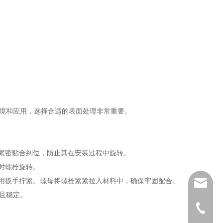
境和应用，选择合适的表面处理非常重要。
紧密贴合到位，防止其在安装过程中旋转。
时螺栓旋转。
用扳手拧紧。螺母将螺栓紧紧拉入材料中，确保牢固配合。
sales01
且稳定。
+ 86-57