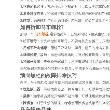
1.
正确的孔尺寸
：孔必须钻到正确的尺寸 - 略大于马车
2.
避免过度拧紧
：将螺母拧得过紧可能会损坏螺栓的材料和
3.
结盟
：确保螺栓与孔正确对齐。未对准可能会导致压力不
如何拆卸马车螺栓
?
删除一个
马车螺栓
通常很简单，但如果螺栓卡住或生锈，
1.
松开螺母
：首先稍微松开螺母。不要将其完全拆下，只需
2.
用锤子敲击螺母
：用锤子轻轻敲击螺母。锤子的冲击力将
3.
继续松开并攻丝
：当您继续敲击时，逐渐松开螺母，直至
4.
将螺栓拉出
：充分松开螺母后，您应该能够用手将螺栓拉
虽然拆卸马车螺栓的过程相对简单，但需要耐心和适当的技
顽固螺栓的故障排除技巧
有时，马车螺栓会因多年使用而生锈或过紧而被卡住。如果您
1.
螺栓拔出器
：螺栓拔出器是一种专用工具，可以帮助夹紧
2.
撬棒
：如果敲击并松开螺母不起作用，可以使用撬棒施加
3.
除锈剂
：对于生锈的螺栓，考虑使用除锈剂或渗透油来松
马车螺栓品种