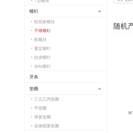
T型螺母
螺钉
刨花板螺丝
随机
干墙螺钉
机螺丝
紧定螺钉
自攻螺钉
自钻螺钉
牙条
垫圈
三元乙丙垫圈
平垫圈
米
弹簧垫圈
诺德锁紧垫圈