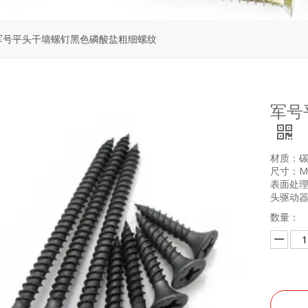
军号平头干墙螺钉黑色磷酸盐粗细螺纹
军号
材质：碳
尺寸：M3.
表面处理
头驱动器：P
数量：