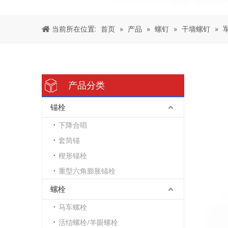
当前所在位置:
首页
»
产品
»
螺钉
»
干墙螺钉
»
产品分类
锚栓
下降合唱
套筒锚
楔形锚栓
重型六角膨胀锚栓
螺栓
马车螺栓
活结螺栓/羊眼螺栓