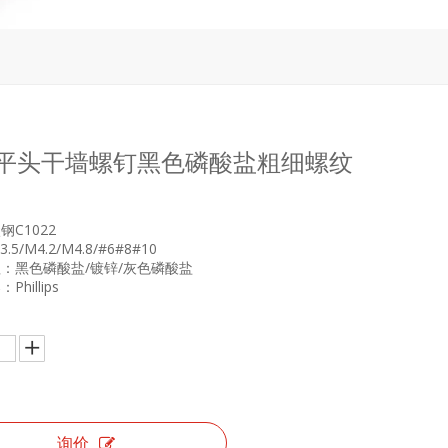
平头干墙螺钉黑色磷酸盐粗细螺纹
钢C1022
5/M4.2/M4.8/#6#8#10
：黑色磷酸盐/镀锌/灰色磷酸盐
hillips
询价