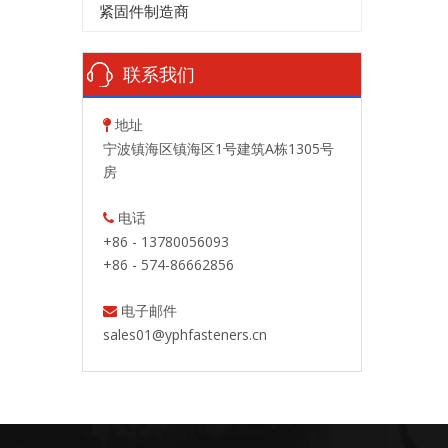
紧固件制造商
联系我们
地址

宁波镇海区镇海区1号建筑A栋1305号
房
电话

+86 - 13780056093
+86 - 574-86662856
电子邮件

sales01@yphfasteners.cn