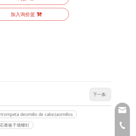
加入询价篮
下一条:
sales01
eta deornillo de cabezaornillos
叭头石膏板干墙螺钉
+ 86-57