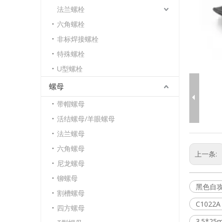
法兰螺栓
六角螺栓
非标焊接螺栓
特殊螺栓
U型螺栓
螺母
带帽螺母
活结螺母/羊眼螺母
法兰螺母
六角螺母
上一条:
尼龙螺母
铆螺母
黑色自
割槽螺母
C102
四方螺母
3.5*